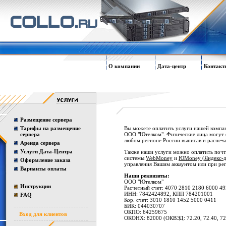
О компании
Дата-центр
Контакт
Размещение сервера
Тарифы на размещение
Вы можете оплатить услуги нашей комп
сервера
ООО "Ютелком". Физические лица могут о
любом регионе России выписав и распеч
Аренда сервера
Услуги Дата-Центра
Также наши услуги можно оплатить почт
системы
WebMoney
и
ЮMoney (Яндекс-д
Оформление заказа
управления Вашим аккаунтом или при рег
Варианты оплаты
Наши реквизиты:
ООО "Ютелком"
Инструкции
Расчетный счет: 4070 2810 2180 6000 49
ИНН: 7842424892, КПП 784201001
FAQ
Кор. счет: 3010 1810 1452 5000 0411
БИК: 044030707
ОКПО: 64259675
Вход для клиентов
ОКОНХ: 82000 (ОКВЭД: 72.20, 72.40, 72